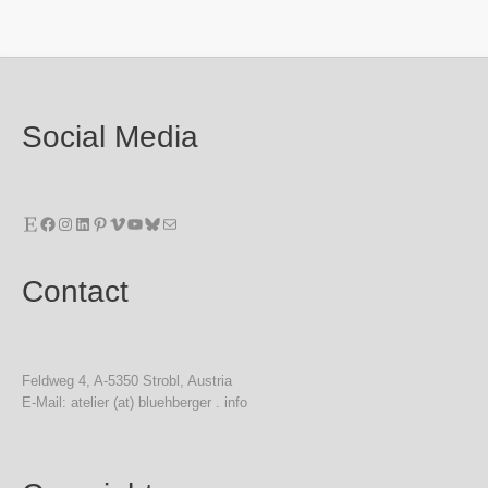
Social Media
Etsy
Facebook
Instagram
LinkedIn
Pinterest
Vimeo
YouTube
Bluesky
E-Mail
Contact
Feldweg 4, A-5350 Strobl, Austria
E-Mail: atelier (at) bluehberger . info