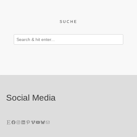
SUCHE
Social Media
Etsy
Facebook
Instagram
LinkedIn
Pinterest
Vimeo
YouTube
Bluesky
E-Mail