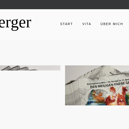
erger
START
VITA
ÜBER MICH