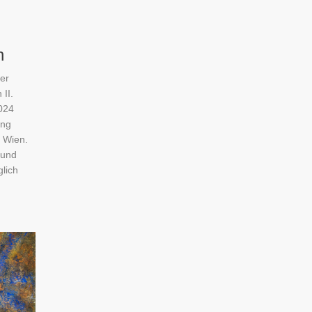
n
ter
II.
024
ung
 Wien.
 und
lich