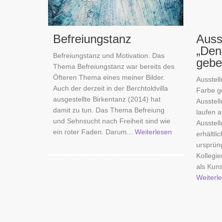
Befreiungstanz
Auss
„Den
Befreiungstanz und Motivation. Das
gebe
Thema Befreiungstanz war bereits des
Öfteren Thema eines meiner Bilder.
Ausstel
Auch der derzeit in der Berchtoldvilla
Farbe ge
ausgestellte Birkentanz (2014) hat
Ausstell
damit zu tun. Das Thema Befreiung
laufen a
und Sehnsucht nach Freiheit sind wie
Ausstell
ein roter Faden. Darum
... Weiterlesen
erhältli
ursprüng
Kollegi
als Kuns
Weiterl