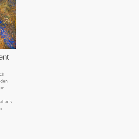
ent
ich
 den
nun
reffens
on