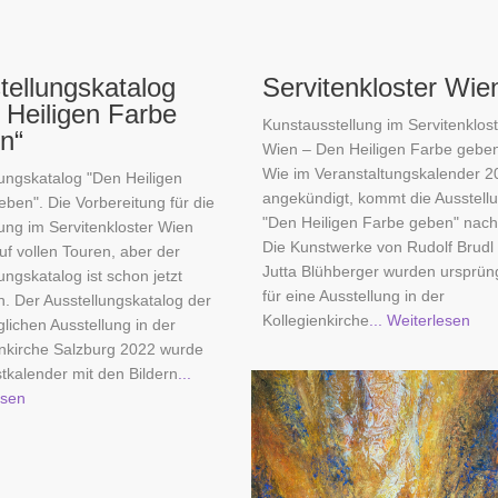
tellungskatalog
Servitenkloster Wie
 Heiligen Farbe
Kunstausstellung im Servitenklos
n“
Wien – Den Heiligen Farbe geben 
Wie im Veranstaltungskalender 2
lungskatalog "Den Heiligen
angekündigt, kommt die Ausstell
ben". Die Vorbereitung für die
"Den Heiligen Farbe geben" nach
ung im Servitenkloster Wien
Die Kunstwerke von Rudolf Brudl
uf vollen Touren, aber der
Jutta Blühberger wurden ursprüng
ungskatalog ist schon jetzt
für eine Ausstellung in der
ch. Der Ausstellungskatalog der
Kollegienkirche
... Weiterlesen
lichen Ausstellung in der
enkirche Salzburg 2022 wurde
tkalender mit den Bildern
...
esen