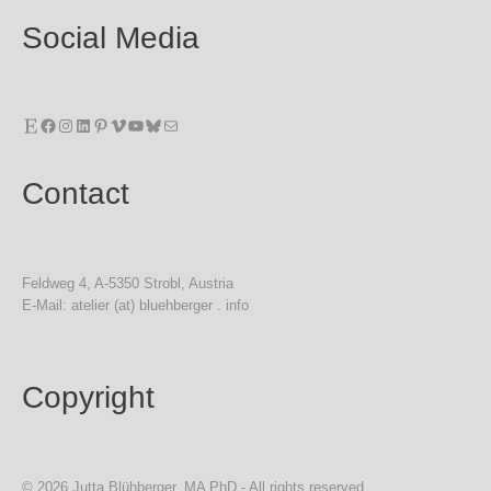
Social Media
Etsy
Facebook
Instagram
LinkedIn
Pinterest
Vimeo
YouTube
Bluesky
E-Mail
Contact
Feldweg 4, A-5350 Strobl, Austria
E-Mail: atelier (at) bluehberger . info
Copyright
© 2026 Jutta Blühberger, MA PhD - All rights reserved.