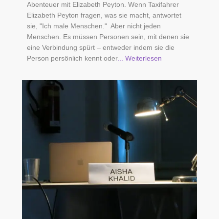
Abenteuer mit Elizabeth Peyton. Wenn Taxifahrer
Elizabeth Peyton fragen, was sie macht, antwortet
sie, "Ich male Menschen." Aber nicht jeden
Menschen. Es müssen Personen sein, mit denen sie
eine Verbindung spürt – entweder indem sie die
Person persönlich kennt oder
... Weiterlesen