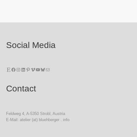
Social Media
Etsy
Facebook
Instagram
LinkedIn
Pinterest
Vimeo
YouTube
Bluesky
E-Mail
Contact
Feldweg 4, A-5350 Strobl, Austria
E-Mail: atelier (at) bluehberger . info