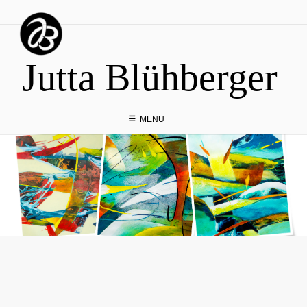
Skip
to
content
Jutta Blühberger
MENU