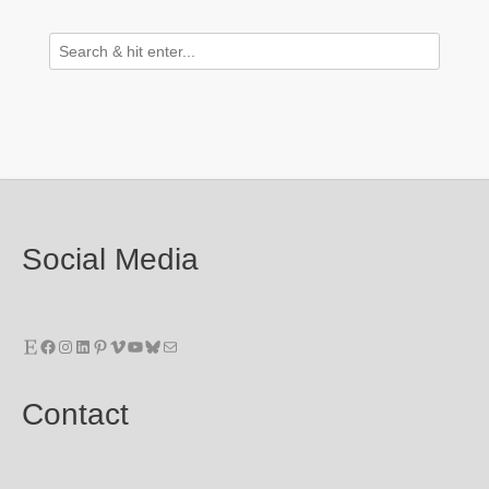
Social Media
Etsy
Facebook
Instagram
LinkedIn
Pinterest
Vimeo
YouTube
Bluesky
E-Mail
Contact