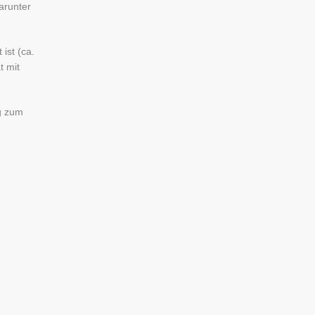
arunter
ist (ca.
t mit
g zum