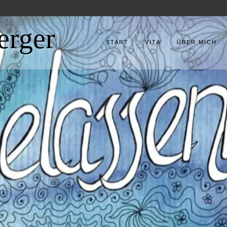
erger
START
VITA
ÜBER MICH