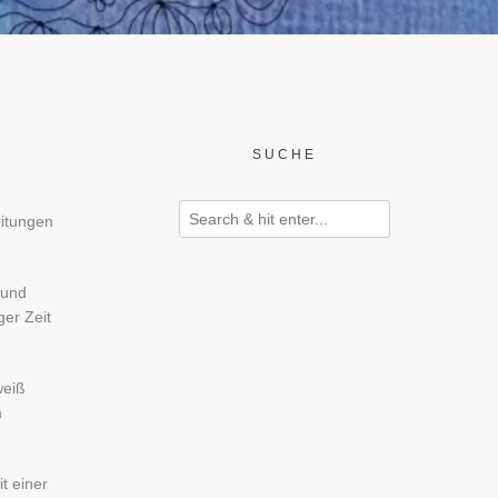
SUCHE
eitungen
 und
iger Zeit
weiß
m
t einer