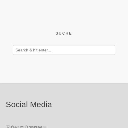
SUCHE
Social Media
Etsy
Facebook
Instagram
LinkedIn
Pinterest
Vimeo
YouTube
Bluesky
E-Mail