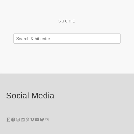
SUCHE
Social Media
Etsy
Facebook
Instagram
LinkedIn
Pinterest
Vimeo
YouTube
Bluesky
E-Mail