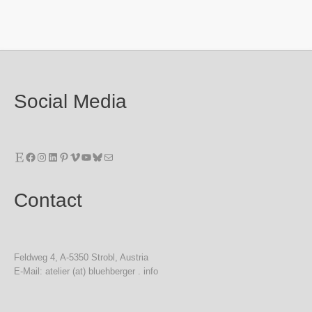
Social Media
Etsy
Facebook
Instagram
LinkedIn
Pinterest
Vimeo
YouTube
Bluesky
E-Mail
Contact
Feldweg 4, A-5350 Strobl, Austria
E-Mail: atelier (at) bluehberger . info